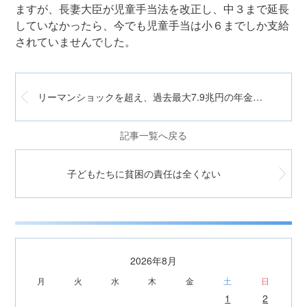
ますが、長妻大臣が児童手当法を改正し、中３まで延長
していなかったら、今でも児童手当は小６までしか支給
されていませんでした。
リーマンショックを超え、過去最大7.9兆円の年金運用損(7-9月)
記事一覧へ戻る
子どもたちに貧困の責任は全くない
2026年8月
月
火
水
木
金
土
日
1
2