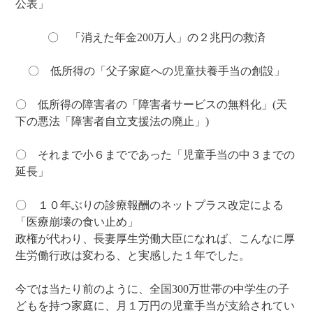
公表」
〇 「消えた年金200万人」の２兆円の救済
〇 低所得の「父子家庭への児童扶養手当の創設」
〇 低所得の障害者の「障害者サービスの無料化」(天
下の悪法「障害者自立支援法の廃止」)
〇 それまで小６までであった「児童手当の中３までの
延長」
〇 １０年ぶりの診療報酬のネットプラス改定による
「医療崩壊の食い止め」
政権が代わり、長妻厚生労働大臣になれば、こんなに厚
生労働行政は変わる、と実感した１年でした。
今では当たり前のように、全国300万世帯の中学生の子
どもを持つ家庭に、月１万円の児童手当が支給されてい