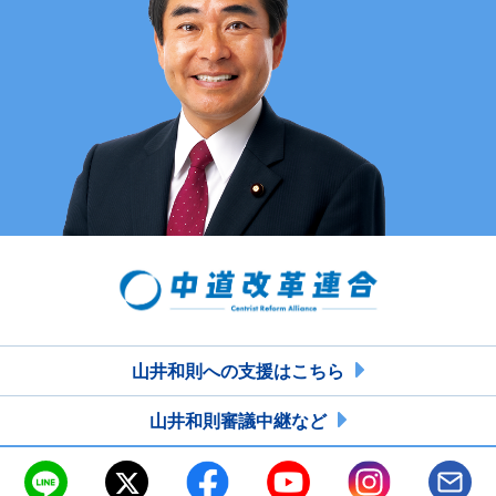
山井和則への支援はこちら
山井和則審議中継など