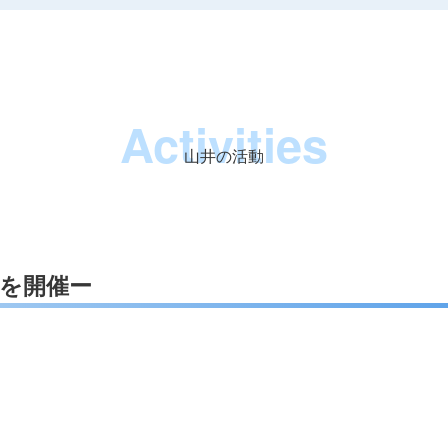
Activities
山井の活動
部会を開催ー