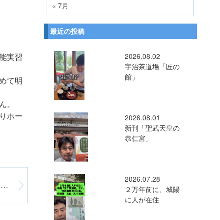
« 7月
最近の投稿
能実習
2026.08.02
宇治茶道場「匠の
館」
めて明
ん。
りホー
2026.08.01
新刊「聖武天皇の
恭仁宮」
2026.07.28
介護-障害福祉報酬引き下げ撤回の交渉 ー厚労省にてー
２万年前に、城陽
に人が在住