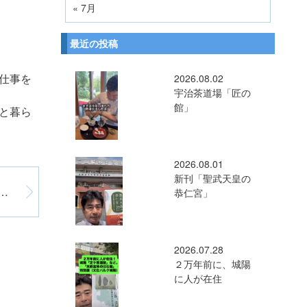
« 7月
最近の投稿
仕事を
2026.08.02
宇治茶道場「匠の
館」
と暮ら
2026.08.01
新刊「聖武天皇の
の人手不足 ー厚労部会を開催ー
恭仁宮」
2026.07.28
２万年前に、城陽
に人が在住