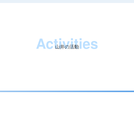
Activities
山井の活動