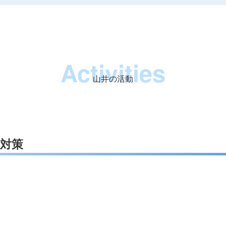
Activities
山井の活動
高対策