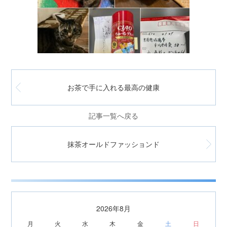
お茶で手に入れる最高の健康
記事一覧へ戻る
抹茶オールドファッションド
2026年8月
月
火
水
木
金
土
日