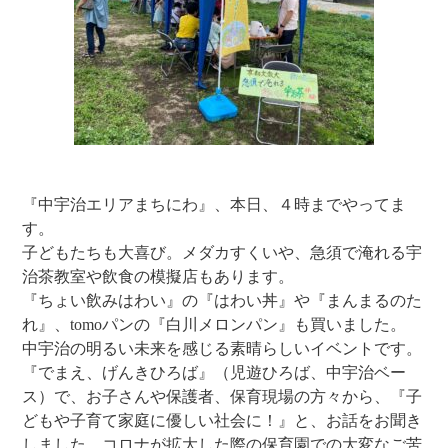
『中宇治エリアまちにわ』、本日、４時までやってま
す。
子どもたちも大喜び。メダカすくいや、急須で淹れる宇
治茶教室や飲食の模擬店もあります。
『ちょい飲みはわい』の『はわい丼』や『まんまるのた
れ』、tomoパンの『白川メロンパン』も買いました。
中宇治の明るい未来を感じる素晴らしいイベントです。
『でまえ、げんきひろば』（児遊ひろば、中宇治ベー
ス）で、お子さんや保護者、保育現場の方々から、『子
どもや子育て家庭に優しい社会に！』と、お話をお聞き
しました。コロナが拡大した際の保育園での大変なご苦