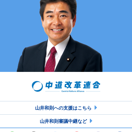
山井和則への支援はこちら
山井和則審議中継など