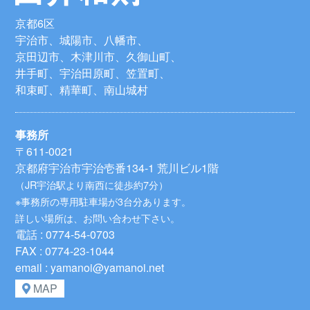
京都6区
宇治市、城陽市、八幡市、
京田辺市、木津川市、久御山町、
井手町、宇治田原町、笠置町、
和束町、精華町、南山城村
事務所
〒611-0021
京都府宇治市宇治壱番134-1 荒川ビル1階
（JR宇治駅より南西に徒歩約7分）
※事務所の専用駐車場が3台分あります。
詳しい場所は、お問い合わせ下さい。
電話 : 0774-54-0703
FAX : 0774-23-1044
email : yamanoi@yamanoi.net
MAP