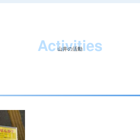
Activities
山井の活動