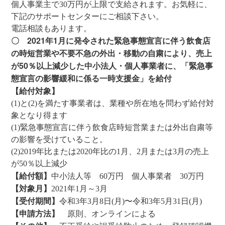
個人事業主で30万円が上限で支給されます。お気軽に、
下記のサポートセンターにご相談下さい。
電話相談もあります。
〇 2021年1月に発令された緊急事態宣言に伴う飲食店
の時短営業や不要不急の外出・移動の自粛により、売上
が50％以上減少した中小法人・個人事業者に、「緊急事
態宣言の影響緩和に係る一時支援金」を給付
【給付対象】
(1)と(2)を満たす事業者は、業種や所在地を問わず給付対
象となり得ます
(1)緊急事態宣言に伴う飲食店時短営業または外出自粛等
の影響を受けていること。
(2)2019年比または2020年比の1月、2月または3月の売上
が50％以上減少
【給付額】
中小法人等 60万円 個人事業者 30万円
【対象月】
2021年1月～3月
【受付期間】
令和3年3月8日(月)〜令和3年5月31日(月)
【申請方法】
原則、オンラインによる