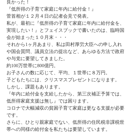
良かった！
『低所得の子育て家庭に年内に給付金！』
菅首相が１２月４日の記者会見で発表。
私が、最初に『低所得の子育て家庭に年内に給付金を、
実現したい！』とフェイスブックで書いたのは、臨時国
会が始まった１０月末・・・
それから1ヶ月あまり、私は田村厚労大臣への申し入れ
や国会質問、議員立法の提出など、あらゆる方法で政府
や与党に要望してきました。
約100万世帯に800億円。
お子さんの数に応じて、平均、１世帯に８万円。
子どもたちには、クリスマスプレゼントになります。
しかし、課題もあります。
『年内に給付金を支給したから、第三次補正予算では、
低所得家庭支援は無し』では困ります。
コロナで大幅減収の貧困子育て家庭は更なる支援が必要
です。
さらに、ひとり親家庭でない、低所得の住民税非課税世
帯への同様の給付金を私たちは要望しています。