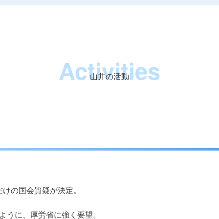
Activities
山井の活動
だけの国会質疑が決定。
ように、厚労省に強く要望。