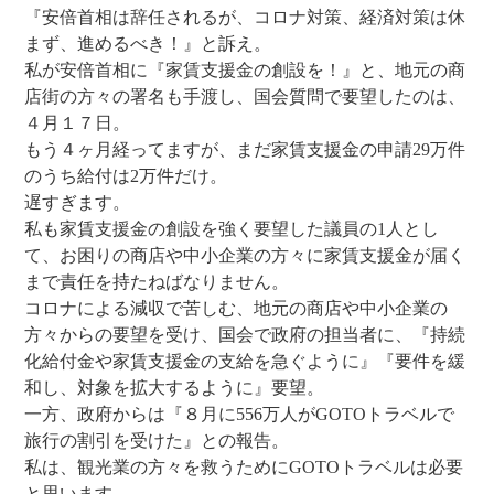
『安倍首相は辞任されるが、コロナ対策、経済対策は休
まず、進めるべき！』と訴え。
私が安倍首相に『家賃支援金の創設を！』と、地元の商
店街の方々の署名も手渡し、国会質問で要望したのは、
４月１７日。
もう４ヶ月経ってますが、まだ家賃支援金の申請29万件
のうち給付は2万件だけ。
遅すぎます。
私も家賃支援金の創設を強く要望した議員の1人とし
て、お困りの商店や中小企業の方々に家賃支援金が届く
まで責任を持たねばなりません。
コロナによる減収で苦しむ、地元の商店や中小企業の
方々からの要望を受け、国会で政府の担当者に、『持続
化給付金や家賃支援金の支給を急ぐように』『要件を緩
和し、対象を拡大するように』要望。
一方、政府からは『８月に556万人がGOTOトラベルで
旅行の割引を受けた』との報告。
私は、観光業の方々を救うためにGOTOトラベルは必要
と思います。