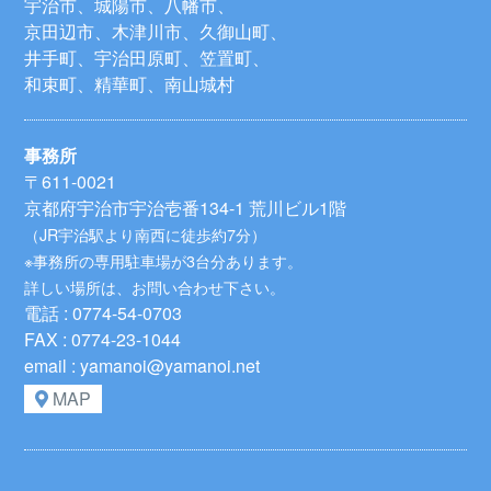
宇治市、城陽市、八幡市、
京田辺市、木津川市、久御山町、
井手町、宇治田原町、笠置町、
和束町、精華町、南山城村
事務所
〒611-0021
京都府宇治市宇治壱番134-1 荒川ビル1階
（JR宇治駅より南西に徒歩約7分）
※事務所の専用駐車場が3台分あります。
詳しい場所は、お問い合わせ下さい。
電話 : 0774-54-0703
FAX : 0774-23-1044
email : yamanoi@yamanoi.net
MAP