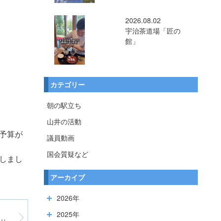
2026.08.02
宇治茶道場「匠の
館」
カテゴリー
朝の駅立ち
山井の活動
予算が
議員動画
国会質疑など
しまし
アーカイブ
2026年
2025年
ス事業所に２週間、休業要請 ＠名古屋