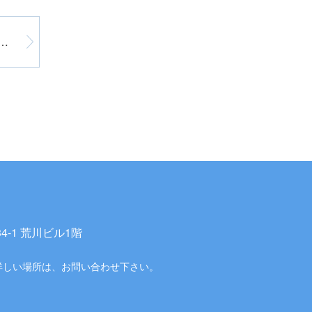
の音楽祭『抒情歌を愛する会』
-1 荒川ビル1階
詳しい場所は、お問い合わせ下さい。