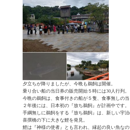
夕立ちが降りましたが、今晩も鵜飼は開催。
乗り合い船の当日券の販売開始５時には30人行列。
今晩の鵜飼は、食事付きの船が５隻、食事無しの当
２年後には、日本初の『放ち鵜飼』が計画中です。
手綱無しに鵜飼をする『放ち鵜飼』は、新しい宇治
喜撰橋の下に大きな鯉を発見。
鯉は『神様の使者』とも言われ、縁起の良い魚なの