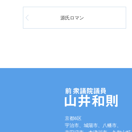
源氏ロマン
京都6区
宇治市、城陽市、八幡市、