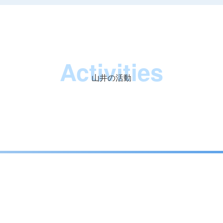
Activities
山井の活動