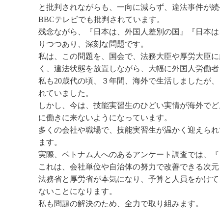
と批判されながらも、一向に減らず、違法事件が続
BBCテレビでも批判されています。
残念ながら、『日本は、外国人差別の国』『日本は
りつつあり、深刻な問題です。
私は、この問題を、国会で、法務大臣や厚労大臣に
く、違法状態を放置しながら、大幅に外国人労働者
私も20歳代の頃、３年間、海外で生活しましたが
れていました。
しかし、今は、技能実習生のひどい実情が海外でど
に働きに来ないようになっています。
多くの会社や職場で、技能実習生が温かく迎えられ
ます。
実際、ベトナム人へのあるアンケート調査では、『
これは、会社単位や自治体の努力で改善できる次元
法務省と厚労省が本気になり、予算と人員をかけて
ないことになります。
私も問題の解決のため、全力で取り組みます。