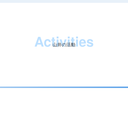
Activities
山井の活動