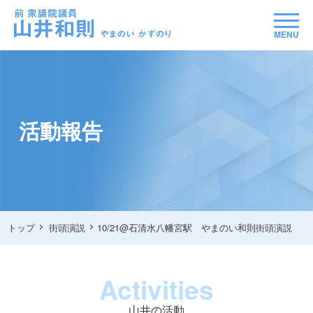
MENU
活動報告
トップ
街頭演説
10/21@石清水八幡宮駅 やまのい和則街頭演説
Activities
山井の活動