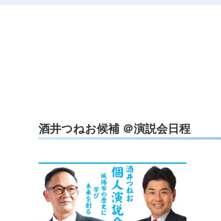
酒井つねお候補 ＠演説会日程