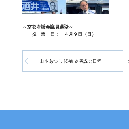
～京都府議会議員選挙～
投 票 日： ４月９日（日）
山本あつし 候補 ＠演説会日程