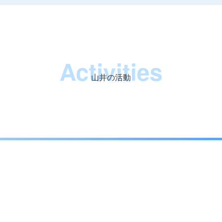
Activities
山井の活動