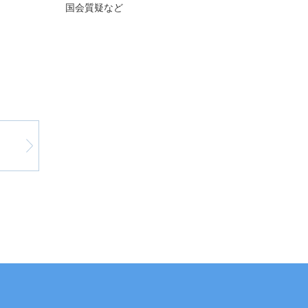
国会質疑など
涙