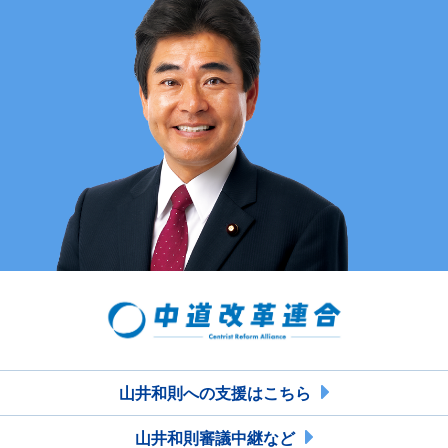
山井和則への支援はこちら
山井和則審議中継など