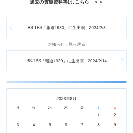
過去の質疑資料等は､こちら ＞＞
BS-TBS「報道1930」に生出演 2024/2/8
お知らせ一覧へ戻る
BS-TBS「報道1930」に生出演 2024/2/14
2026年8月
月
火
水
木
金
土
日
1
2
3
4
5
6
7
8
9