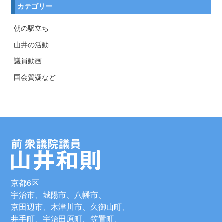
カテゴリー
朝の駅立ち
山井の活動
議員動画
国会質疑など
京都6区
宇治市、城陽市、八幡市、
京田辺市、木津川市、久御山町、
井手町、宇治田原町、笠置町、