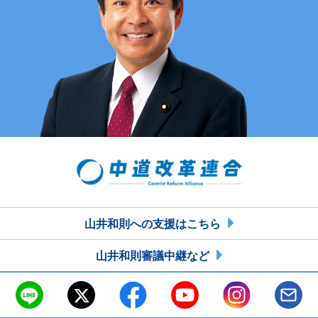
山井和則への支援はこちら
山井和則審議中継など