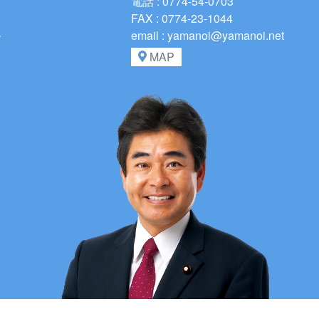
電話 : 0774-54-0703
FAX : 0774-23-1044
、
email : yamanoi@yamanoi.net
MAP