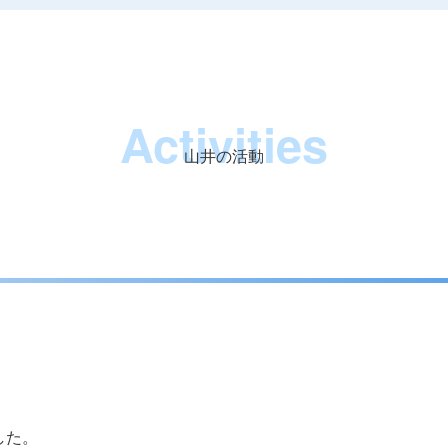
Activities
山井の活動
した。