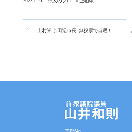
2023.1.20 行政のプロ in上狛駅
上村崇 京田辺市長_無投票で当選！
京都6区