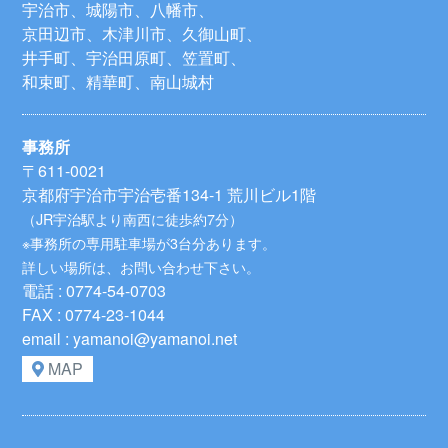
宇治市、城陽市、八幡市、
京田辺市、木津川市、久御山町、
井手町、宇治田原町、笠置町、
和束町、精華町、南山城村
事務所
〒611-0021
京都府宇治市宇治壱番134-1 荒川ビル1階
（JR宇治駅より南西に徒歩約7分）
※事務所の専用駐車場が3台分あります。
詳しい場所は、お問い合わせ下さい。
電話 : 0774-54-0703
FAX : 0774-23-1044
email : yamanoi@yamanoi.net
MAP