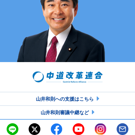
山井和則への支援はこちら
山井和則審議中継など