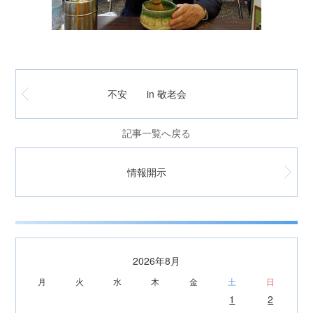
不安 in 敬老会
記事一覧へ戻る
情報開示
2026年8月
月
火
水
木
金
土
日
1
2