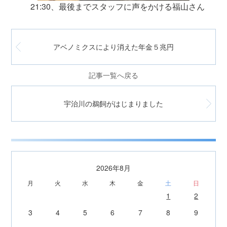
21:30、最後までスタッフに声をかける福山さん
アベノミクスにより消えた年金５兆円
記事一覧へ戻る
宇治川の鵜飼がはじまりました
2026年8月
月
火
水
木
金
土
日
1
2
3
4
5
6
7
8
9