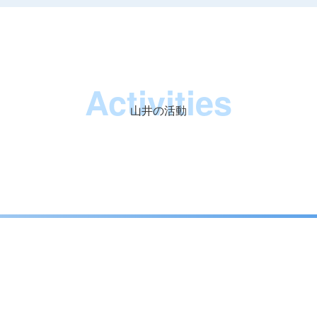
Activities
山井の活動