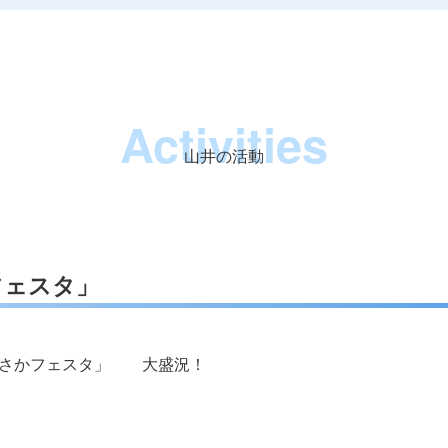
Activities
山井の活動
フェスタ」
んさかフェスタ」 大盛況！