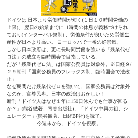
ドイツは 日本より労働時間が短く(１日１０時間労働の
上限)、 翌日の始業までに11時間の休息が義務づけられ
ており(インターバル規制) 、労働条件が良いため労働生
産性が日本より高い。 ヨーロッパで一番の好景気。
しかし日本政府は、更に長時間労働を強いる「残業代ゼ
ロ法」の成立を臨時国会で目指している。
だが「残業代ゼロ法」は国家公務員は対象外。※日経９/
２９朝刊「国家公務員のフレックス制。臨時国会で法改
正」
なぜ民間だけ残業代ゼロを強いて、国家公務員は対象外
なのか。官尊民卑。日本の政治はおかしい！
新刊「ドイツ人はなぜ１年に150日休んでも仕事が回る
か？」(熊谷徹著、青春出版社)、「ドイツ中興の祖、シ
ュレーダー」(熊谷徹著、日経BP社)を読了。
今週末から、ドイツを視察。