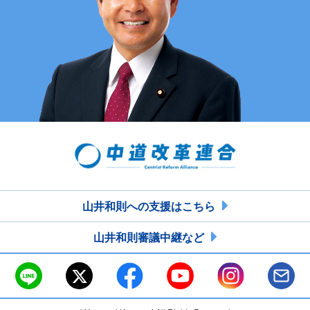
山井和則への支援はこちら
山井和則審議中継など