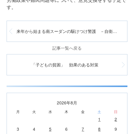
労働政策や難民問題等について、意見交換をする予定で
す。
来年から始まる南スーダンの駆けつけ警護 －自衛隊－
記事一覧へ戻る
「子どもの貧困」 効果のある対策
2026年8月
月
火
水
木
金
土
日
1
2
3
4
5
6
7
8
9