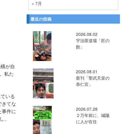
« 7月
最近の投稿
2026.08.02
宇治茶道場「匠の
館」
機構が自
2026.08.01
。私た
新刊「聖武天皇の
恭仁宮」
れている
できてな
2026.07.28
た事件に
２万年前に、城陽
し、
に人が在住