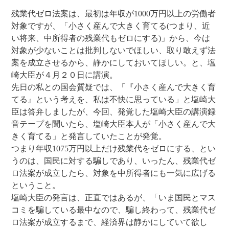
残業代ゼロ法案は、最初は年収が1000万円以上の労働者
対象ですが、「小さく産んで大きく育てる(つまり、近
い将来、中所得者の残業代もゼロにする)」から、今は
対象が少ないことは批判しないでほしい、取り敢えず法
案を成立させるから、静かにしておいてほしい。と、塩
崎大臣が４月２０日に講演。
先日の私との国会質疑では、「『小さく産んで大きく育
てる』という考えを、私は不快に思っている」と塩崎大
臣は答弁しましたが、今回、発覚した塩崎大臣の講演録
音テープを聞いたら、塩崎大臣本人が「小さく産んで大
きく育てる」と発言していたことが発覚。
つまり年収1075万円以上だけ残業代をゼロにする、とい
うのは、国民に対する騙しであり、いったん、残業代ゼ
ロ法案が成立したら、対象を中所得者にも一気に広げる
ということ。
塩崎大臣の発言は、正直ではあるが、「いま国民とマス
コミを騙している最中なので、騙し終わって、残業代ゼ
ロ法案が成立するまで、経済界は静かにしていて欲し