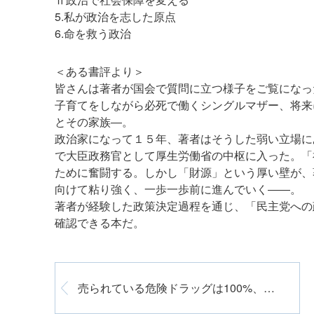
5.私が政治を志した原点
6.命を救う政治
＜ある書評より＞
皆さんは著者が国会で質問に立つ様子をご覧になっ
子育てをしながら必死で働くシングルマザー、将来
とその家族―。
政治家になって１５年、著者はそうした弱い立場に
で大臣政務官として厚生労働省の中枢に入った。「
ために奮闘する。しかし「財源」という厚い壁が、
向けて粘り強く、一歩一歩前に進んでいく――。
著者が経験した政策決定過程を通じ、「民主党への
確認できる本だ。
売られている危険ドラッグは100%、指定薬物