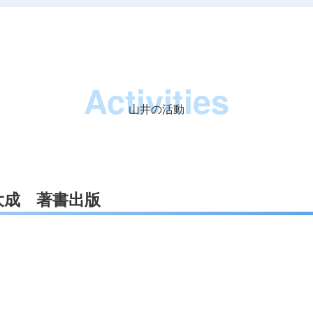
Activities
山井の活動
大成 著書出版