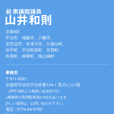
京都6区
宇治市、城陽市、八幡市、
京田辺市、木津川市、久御山町、
井手町、宇治田原町、笠置町、
和束町、精華町、南山城村
事務所
〒611-0021
京都府宇治市宇治壱番134-1 荒川ビル1階
（JR宇治駅より南西に徒歩約7分）
※事務所の専用駐車場が3台分あります。
詳しい場所は、お問い合わせ下さい。
電話 : 0774-54-0703