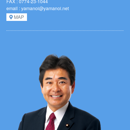
FAX : 0774-23-1044
email : yamanoi@yamanoi.net
MAP