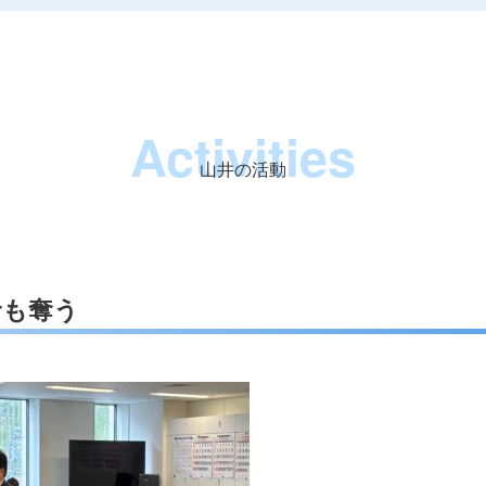
Activities
山井の活動
命も奪う