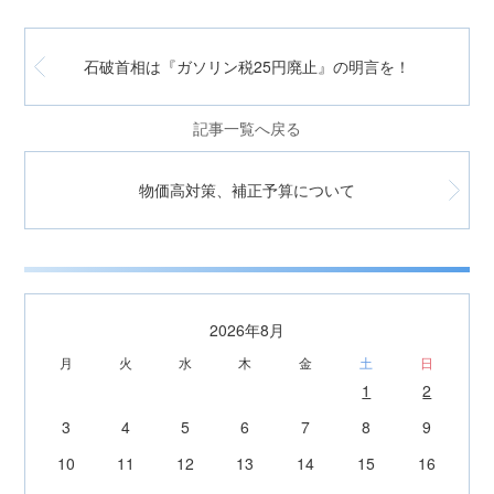
石破首相は『ガソリン税25円廃止』の明言を！
記事一覧へ戻る
物価高対策、補正予算について
2026年8月
月
火
水
木
金
土
日
1
2
3
4
5
6
7
8
9
10
11
12
13
14
15
16