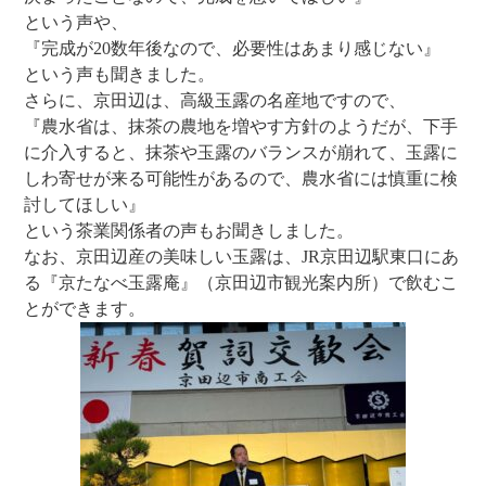
という声や、
『完成が20数年後なので、必要性はあまり感じない』
という声も聞きました。
さらに、京田辺は、高級玉露の名産地ですので、
『農水省は、抹茶の農地を増やす方針のようだが、下手
に介入すると、抹茶や玉露のバランスが崩れて、玉露に
しわ寄せが来る可能性があるので、農水省には慎重に検
討してほしい』
という茶業関係者の声もお聞きしました。
なお、京田辺産の美味しい玉露は、JR京田辺駅東口にあ
る『京たなべ玉露庵』（京田辺市観光案内所）で飲むこ
とができます。