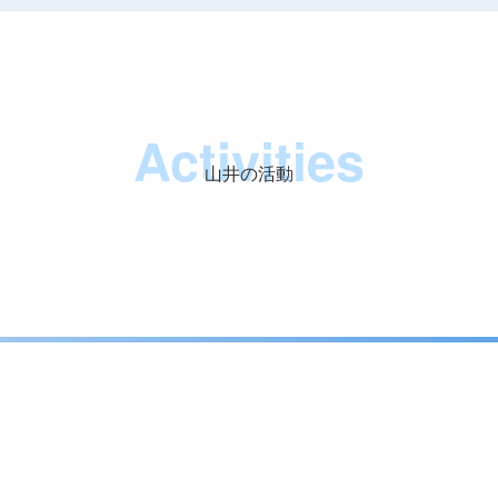
Activities
山井の活動