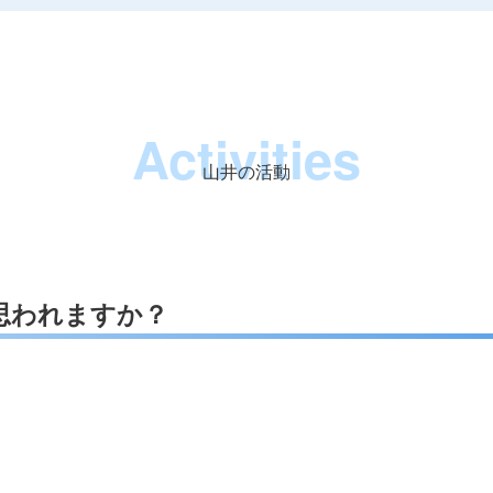
Activities
山井の活動
思われますか？