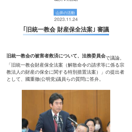
山井の活動
2023.11.24
｢旧統一教会 財産保全法案｣ 審議
旧統一教会の被害者救済について、法務委員会
で議論。
「旧統一教会財産保全法案（解散命令の請求等に係る宗
教法人の財産の保全に関する特別措置法案）」の提出者
として、國重徹(公明党)議員らの質問に答弁。