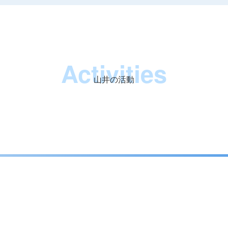
Activities
山井の活動