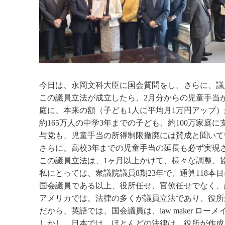
今日は、永岡文科大臣に国会質問をし、さらに、議
この議員立法が成立したら、2月分からの児童手当が
庭に、本来の額（子ども1人に平均月1万円アップ
約165万人の中学3年までの子ども、約100万家庭
与党も、児童手当の所得制限撤廃には賛成と聞いて
さらに、高校3年までの児童手当の延長も必ず実現
この議員立法は、1ヶ月以上かけて、様々な調整、
私にとっては、衆議院議員8期23年で、通算118
国会議員である以上、役所任せ、官僚任せでなく、
アメリカでは、法律の多くが議員立法であり、役所
だから、英語では、国会議員は、law maker 
しかし、日本では、ほとんどの法律は、役所が作成