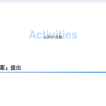
Activities
山井の活動
案』提出