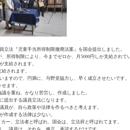
員立法『児童手当所得制限撤廃法案』を国会提出しました。
、所得制限により、今までゼロか、月5000円しか支給されて
）が支給されます。
に支給されます。
いますので、円満に、与野党協力し、早く成立させたいです。
させます。
協議を重ね、かなり苦労し、作成しました。
本目に提出する議員立法になります。
議員が、自ら政策や法律を作るべきと考えます。
が作成する法律は少ない。
ローメイカー、立法者と呼ばれ、国会は、立法府と呼ばれてます。
し、議員は、それを、修正、承認するだけです。