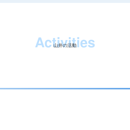
Activities
山井の活動