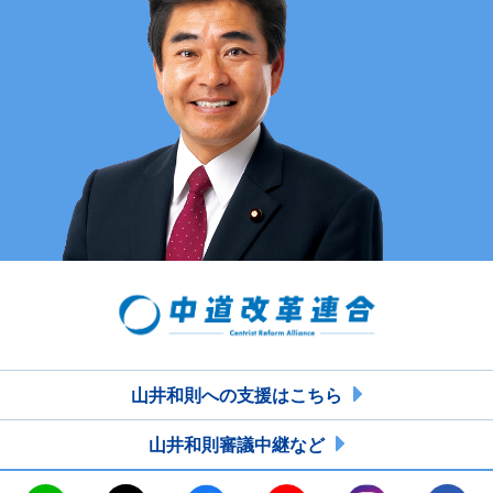
山井和則への支援はこちら
山井和則審議中継など