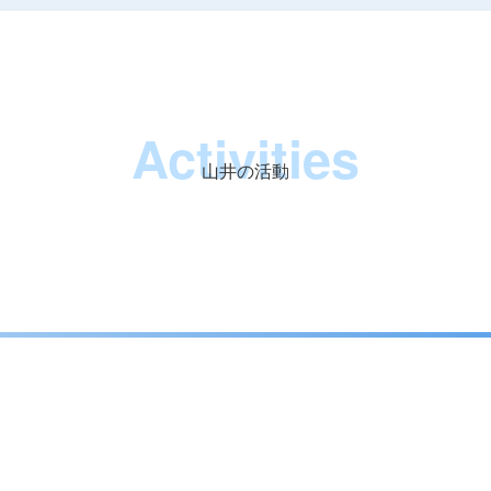
Activities
山井の活動