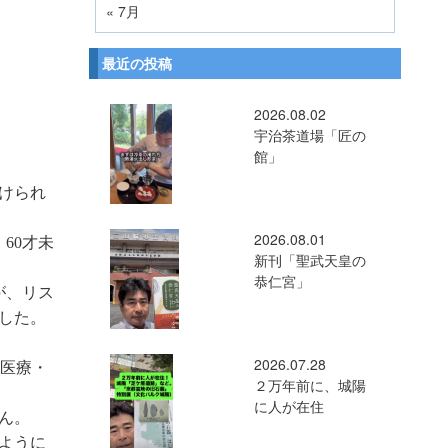
« 7月
最近の投稿
2026.08.02
宇治茶道場「匠の
館」
けられ
2026.08.01
60才未
新刊「聖武天皇の
恭仁宮」
が、リス
した。
2026.07.28
の医療・
２万年前に、城陽
に人が在住
ん。
ように