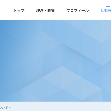
トップ
理念・政策
プロフィール
活動
について～