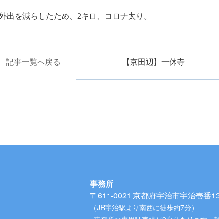
外出を減らしたため、2キロ、コロナ太り。
記事一覧へ戻る
【京田辺】一休寺
事務所
〒611-0021
京都府宇治市宇治壱番134
（JR宇治駅より南西に徒歩約7分）
※事務所の専用駐車場が3台分あります。