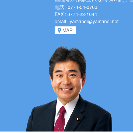
電話 : 0774-54-0703
FAX : 0774-23-1044
、
email : yamanoi@yamanoi.net
MAP