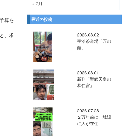
« 7月
最近の投稿
予算を
2026.08.02
と、求
宇治茶道場「匠の
館」
2026.08.01
新刊「聖武天皇の
恭仁宮」
2026.07.28
２万年前に、城陽
に人が在住