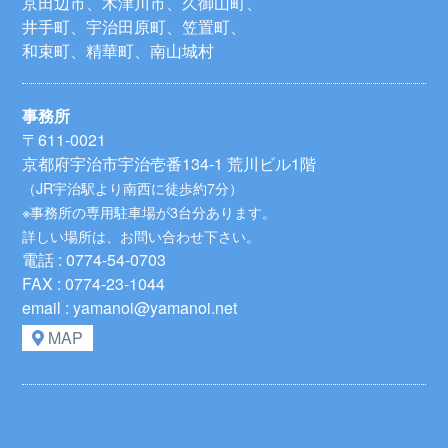
京田辺市、木津川市、久御山町、
井手町、宇治田原町、笠置町、
和束町、精華町、南山城村
事務所
〒611-0021
京都府宇治市宇治壱番134-1 荒川ビル1階
（JR宇治駅より南西に徒歩約7分）
※事務所の専用駐車場が3台分あります。
詳しい場所は、お問い合わせ下さい。
電話 : 0774-54-0703
FAX : 0774-23-1044
email : yamanoi@yamanoi.net
MAP