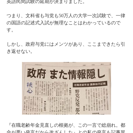
英語民間試験の延期が決まりました。
つまり、文科省も与党も50万人の大学一次試験で、一律
の国語の記述式入試が無理なことはわかっているので
す。
しかし、政府与党にはメンツがあり、ここまできたら引
き返せない。
『在職老齢年金見直しの根拠が、この一言で総崩れ。都
合が悪い発言だから改ざんした』との私の発言も記事冒