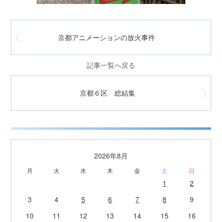
京都アニメーションの放火事件
記事一覧へ戻る
京都６区 総結集
2026年8月
月
火
水
木
金
土
日
1
2
3
4
5
6
7
8
9
10
11
12
13
14
15
16