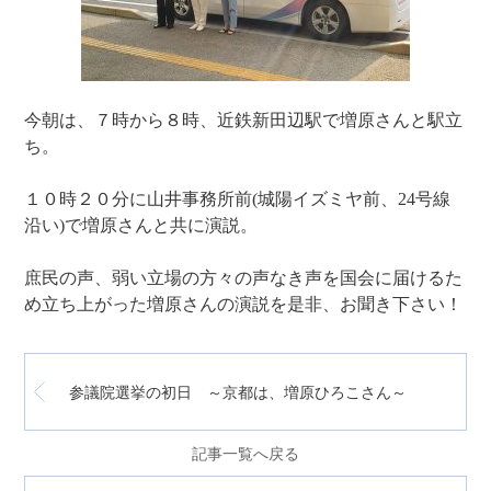
今朝は、７時から８時、近鉄新田辺駅で増原さんと駅立
ち。
１０時２０分に山井事務所前(城陽イズミヤ前、24号線
沿い)で増原さんと共に演説。
庶民の声、弱い立場の方々の声なき声を国会に届けるた
め立ち上がった増原さんの演説を是非、お聞き下さい！
参議院選挙の初日 ～京都は、増原ひろこさん～
記事一覧へ戻る