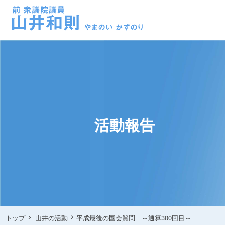
活動報告
トップ
山井の活動
平成最後の国会質問 ～通算300回目～