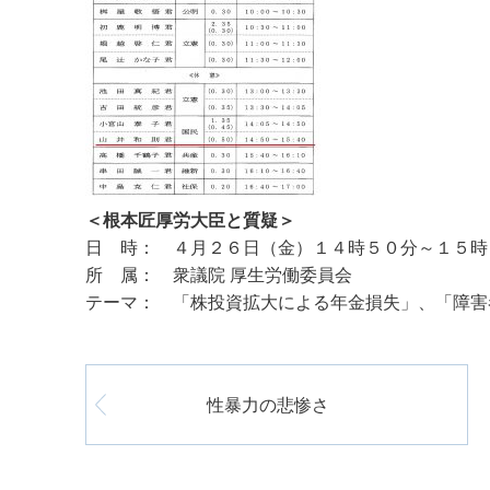
＜根本匠厚労大臣と質疑＞
日 時： ４月２６日（金）１４時５０分～１５時
所 属： 衆議院 厚生労働委員会
テーマ： 「株投資拡大による年金損失」、「障害
性暴力の悲惨さ