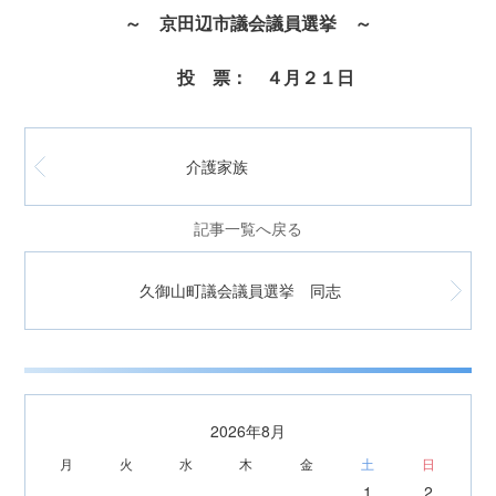
～ 京田辺市議会議員選挙 ～
投 票： ４月２１日
介護家族
記事一覧へ戻る
久御山町議会議員選挙 同志
2026年8月
月
火
水
木
金
土
日
1
2