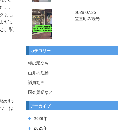
た。こ
2026.07.25
クとし
笠置町の観光
まだま
と、私
カテゴリー
朝の駅立ち
山井の活動
議員動画
国会質疑など
私が応
アーカイブ
ワーは
2026年
2025年