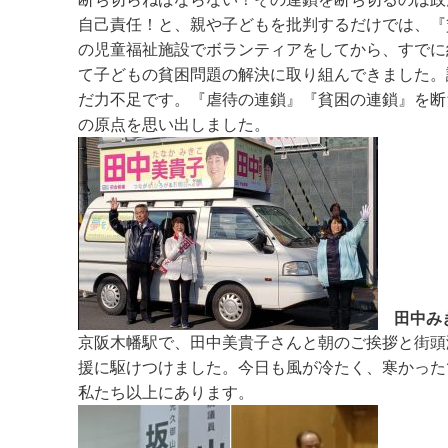
自己責任！と、親や子どもを批判するだけでは、『
の児童福祉施設でボランティアをしてから、すでに
て子どもの貧困問題の解決に取り組んできました。
だ力不足です。『虐待の連鎖』『貧困の連鎖』を断
の原点を思い出しました。
田中みき
京阪木幡駅で、田中美貴子さんと朝のご挨拶と街頭
援に駆けつけました。今日も風が冷たく、寒かった
私たち以上にあります。