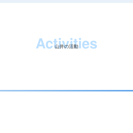
Activities
山井の活動