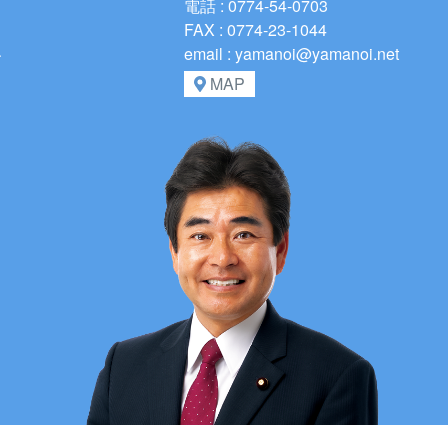
電話 : 0774-54-0703
FAX : 0774-23-1044
、
email : yamanoi@yamanoi.net
MAP