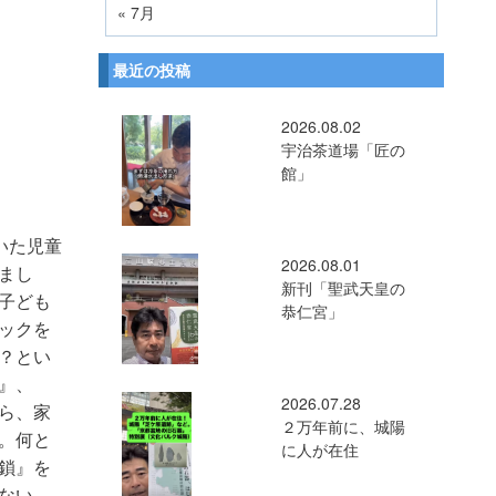
« 7月
最近の投稿
2026.08.02
宇治茶道場「匠の
館」
いた児童
2026.08.01
まし
新刊「聖武天皇の
子ども
恭仁宮」
ックを
？とい
』、
2026.07.28
ら、家
２万年前に、城陽
。何と
に人が在住
鎖』を
ない。