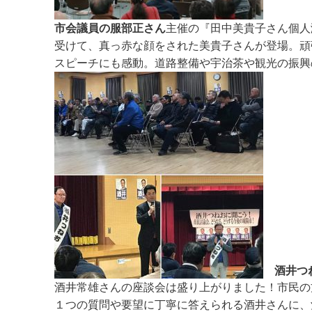
市会議員の服部正さん
主催の『田中美貴子さん個人
受けて、真っ赤な顔をされた美貴子さんが登場。頑
スピーチにも感動。道路整備や宇治茶や観光の振興
酒井つね
酒井常雄さんの座談会は盛り上がりました！市民の
１つの質問や要望に丁寧に答えられる酒井さんに、