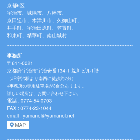
京都6区
宇治市、城陽市、八幡市、
京田辺市、木津川市、久御山町、
井手町、宇治田原町、笠置町、
和束町、精華町、南山城村
事務所
〒611-0021
京都府宇治市宇治壱番134-1 荒川ビル1階
（JR宇治駅より南西に徒歩約7分）
※事務所の専用駐車場が3台分あります。
詳しい場所は、お問い合わせ下さい。
電話 : 0774-54-0703
FAX : 0774-23-1044
email : yamanoi@yamanoi.net
MAP